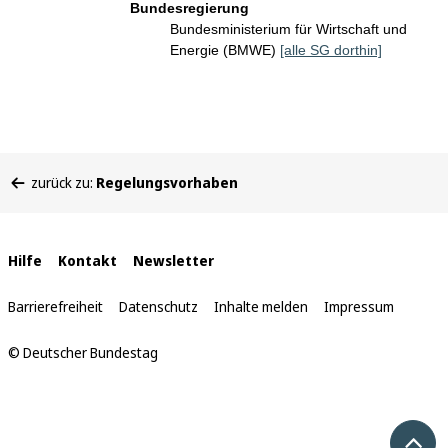
Bundesregierung
Bundesministerium für Wirtschaft und
Energie (BMWE)
[alle SG dorthin]
Sie
zurück zu:
Regelungsvorhaben
befinden
sich
hier:
Interne
Hilfe
Kontakt
Newsletter
Links
Barrierefreiheit
Datenschutz
Inhalte melden
Impressum
© Deutscher Bundestag
Nach