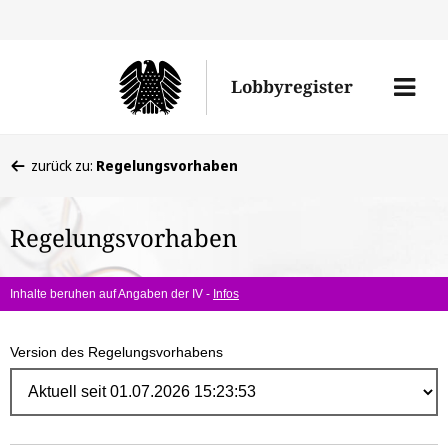
Direk
zum
Men
Lobbyregister
Inhal
öffne
Sie
zurück zu:
Regelungsvorhaben
befinden
sich
Regelungsvorhaben
hier:
Inhalte beruhen auf Angaben der IV -
Infos
Version des Regelungsvorhabens