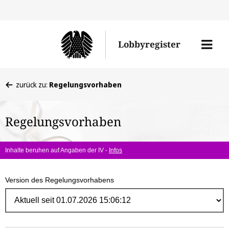
Direk
zum
Men
Lobbyregister
Inhal
öffne
Sie
zurück zu:
Regelungsvorhaben
befinden
sich
Regelungsvorhaben
hier:
Inhalte beruhen auf Angaben der IV -
Infos
Version des Regelungsvorhabens