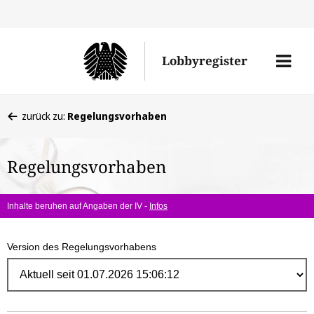
Direk
zum
Men
Lobbyregister
Inhal
öffne
Sie
zurück zu:
Regelungsvorhaben
befinden
sich
Regelungsvorhaben
hier:
Inhalte beruhen auf Angaben der IV -
Infos
Version des Regelungsvorhabens