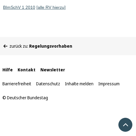
BImSchV 1 2010
[alle RV hierzu]
Sie
zurück zu:
Regelungsvorhaben
befinden
sich
hier:
Interne
Hilfe
Kontakt
Newsletter
Links
Barrierefreiheit
Datenschutz
Inhalte melden
Impressum
© Deutscher Bundestag
Nach