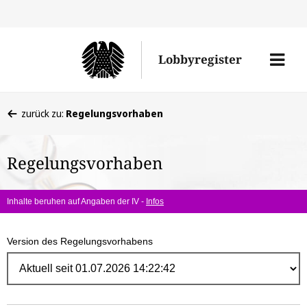
Direk
zum
Men
Lobbyregister
Inhal
öffne
Sie
zurück zu:
Regelungsvorhaben
befinden
sich
Regelungsvorhaben
hier:
Inhalte beruhen auf Angaben der IV -
Infos
Version des Regelungsvorhabens