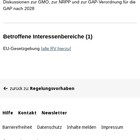
Diskussionen zur GMO, zur NRPP und zur GAP-Verordnung für die
GAP nach 2028
Betroffene Interessenbereiche (1)
EU-Gesetzgebung
[alle RV hierzu]
Sie
zurück zu:
Regelungsvorhaben
befinden
sich
hier:
Interne
Hilfe
Kontakt
Newsletter
Links
Barrierefreiheit
Datenschutz
Inhalte melden
Impressum