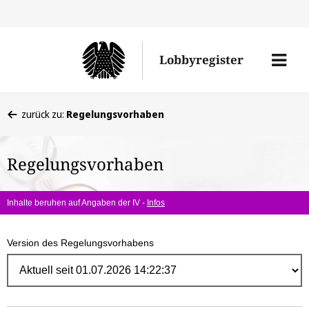
Direk
zum
Men
Lobbyregister
Inhal
öffne
Sie
zurück zu:
Regelungsvorhaben
befinden
sich
Regelungsvorhaben
hier:
Inhalte beruhen auf Angaben der IV -
Infos
Version des Regelungsvorhabens