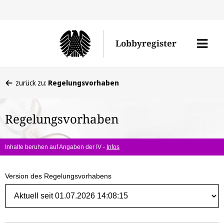
Direk
zum
Men
Lobbyregister
Inhal
öffne
Sie
zurück zu:
Regelungsvorhaben
befinden
sich
Regelungsvorhaben
hier:
Inhalte beruhen auf Angaben der IV -
Infos
Version des Regelungsvorhabens