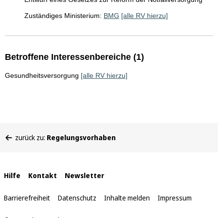
Zuständiges Ministerium:
BMG
[alle RV hierzu]
Betroffene Interessenbereiche (1)
Gesundheitsversorgung
[alle RV hierzu]
Sie
zurück zu:
Regelungsvorhaben
befinden
sich
hier:
Interne
Hilfe
Kontakt
Newsletter
Links
Barrierefreiheit
Datenschutz
Inhalte melden
Impressum