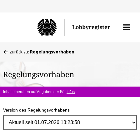
Direk
zum
Men
Lobbyregister
Inhal
öffne
Sie
zurück zu:
Regelungsvorhaben
befinden
sich
Regelungsvorhaben
hier:
Inhalte beruhen auf Angaben der IV -
Infos
Version des Regelungsvorhabens