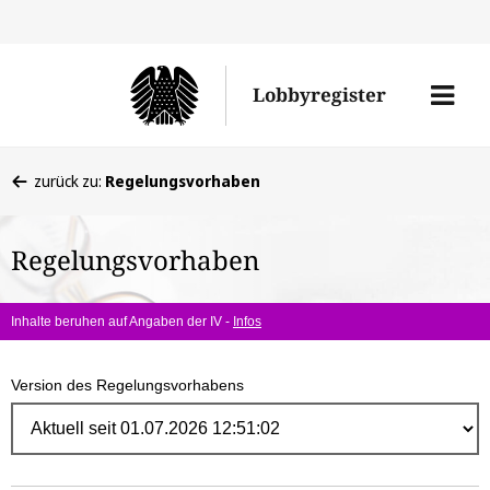
Direk
zum
Men
Lobbyregister
Inhal
öffne
Sie
zurück zu:
Regelungsvorhaben
befinden
sich
Regelungsvorhaben
hier:
Inhalte beruhen auf Angaben der IV -
Infos
Version des Regelungsvorhabens