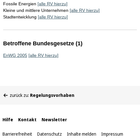
Fossile Energien
[alle RV hierzu]
Kleine und mittlere Unternehmen
[alle RV hierzu]
Stadtentwicklung
[alle RV hierzu]
Betroffene Bundesgesetze (1)
EnWG 2005
[alle RV hierzu]
Sie
zurück zu:
Regelungsvorhaben
befinden
sich
hier:
Interne
Hilfe
Kontakt
Newsletter
Links
Barrierefreiheit
Datenschutz
Inhalte melden
Impressum