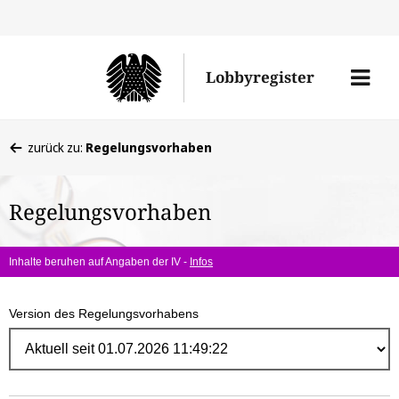
Direk
zum
Men
Lobbyregister
Inhal
öffne
Sie
zurück zu:
Regelungsvorhaben
befinden
sich
Regelungsvorhaben
hier:
Inhalte beruhen auf Angaben der IV -
Infos
Version des Regelungsvorhabens