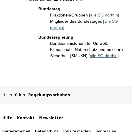
Bundestag
Fraktionen/Gruppen
[alle SG dorthin]
Mitglieder des Bundestages
[alle SG
dorthin]
Bundesregierung
Bundesministerium für Umwelt,
Klimaschutz, Naturschutz und nukleare
Sicherheit (BMUKN)
[alle SG dorthin]
Sie
zurück zu:
Regelungsvorhaben
befinden
sich
hier:
Interne
Hilfe
Kontakt
Newsletter
Links
Barrierefreiheit
Datenschutz
Inhalte melden
Impressum