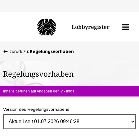
Direk
zum
Men
Lobbyregister
Inhal
öffne
Sie
zurück zu:
Regelungsvorhaben
befinden
sich
Regelungsvorhaben
hier:
Inhalte beruhen auf Angaben der IV -
Infos
Version des Regelungsvorhabens