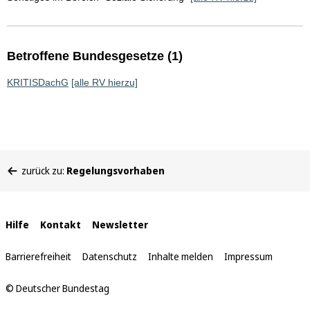
Betroffene Bundesgesetze (1)
KRITISDachG
[alle RV hierzu]
Sie
zurück zu:
Regelungsvorhaben
befinden
sich
hier:
Interne
Hilfe
Kontakt
Newsletter
Links
Barrierefreiheit
Datenschutz
Inhalte melden
Impressum
© Deutscher Bundestag