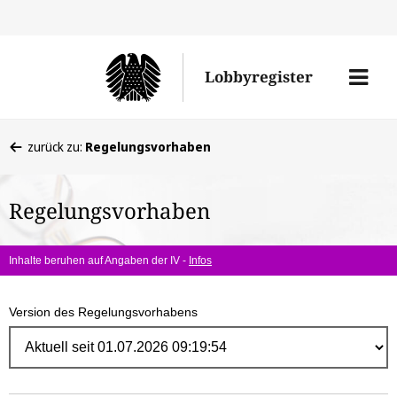
Direk
zum
Men
Lobbyregister
Inhal
öffne
Sie
zurück zu:
Regelungsvorhaben
befinden
sich
Regelungsvorhaben
hier:
Inhalte beruhen auf Angaben der IV -
Infos
Version des Regelungsvorhabens