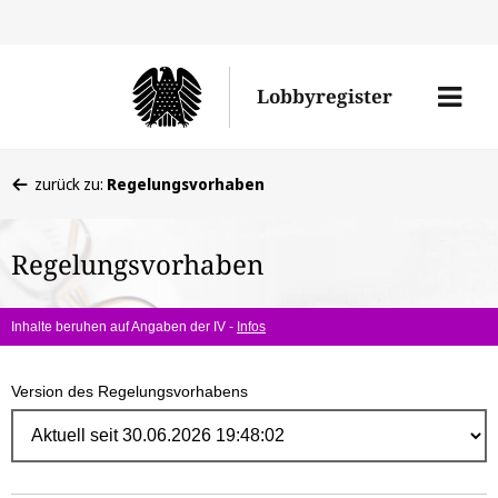
Direk
zum
Men
Lobbyregister
Inhal
öffne
Sie
zurück zu:
Regelungsvorhaben
befinden
sich
Regelungsvorhaben
hier:
Inhalte beruhen auf Angaben der IV -
Infos
Version des Regelungsvorhabens