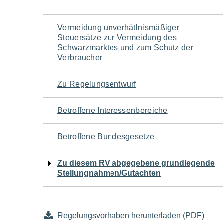
Navigation
Vermeidung unverhätlnismäßiger
Steuersätze zur Vermeidung des
für
Schwarzmarktes und zum Schutz der
Verbraucher
den
Zu Regelungsentwurf
Seiteninhalt
Betroffene Interessenbereiche
Betroffene Bundesgesetze
Zu diesem RV abgegebene grundlegende
Stellungnahmen/Gutachten
Regelungsvorhaben herunterladen (PDF)