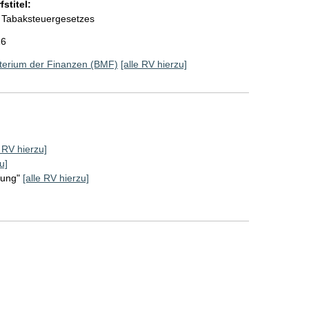
stitel:
 Tabaksteuergesetzes
26
terium der Finanzen (BMF)
[alle RV hierzu]
e RV hierzu]
u]
rung"
[alle RV hierzu]