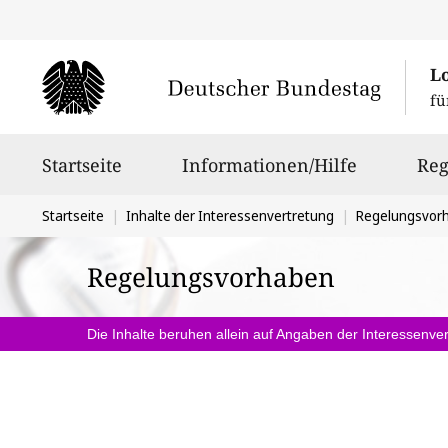
L
fü
Hauptnavigation
Startseite
Informationen/Hilfe
Reg
Sie
Startseite
Inhalte der Interessenvertretung
Regelungsvor
befinden
Regelungsvorhaben
sich
hier:
Die Inhalte beruhen allein auf Angaben der Interessenver