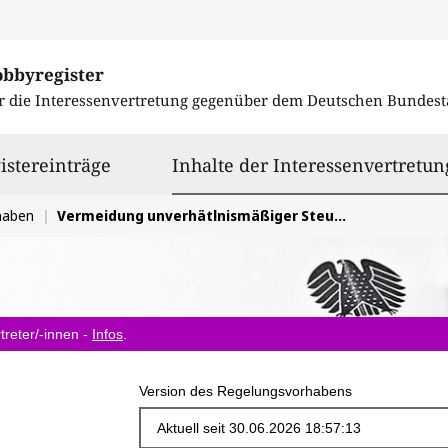
obbyregister
r die Interessenvertretung gegenüber dem
Deutschen Bundest
istereinträge
Inhalte der Interessenvertretun
haben
Vermeidung unverhätlnismäßiger Steuersätze zur Vermeidung des Schwarzmarktes und zum Schutz der Verbraucher
treter/-innen -
Infos
.
Version des Regelungsvorhabens