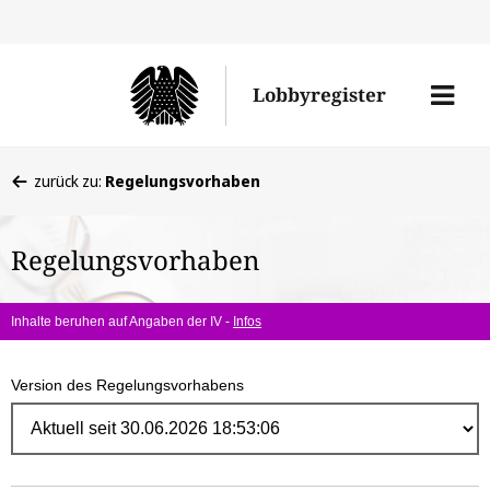
Direk
zum
Men
Lobbyregister
Inhal
öffne
Sie
zurück zu:
Regelungsvorhaben
befinden
sich
Regelungsvorhaben
hier:
Inhalte beruhen auf Angaben der IV -
Infos
Version des Regelungsvorhabens