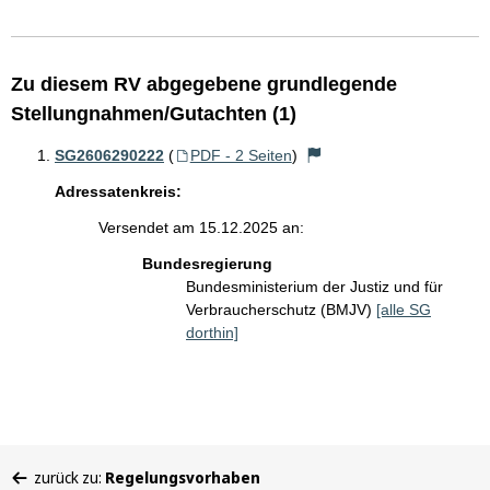
Zu diesem RV abgegebene grundlegende
Stellungnahmen/Gutachten (1)
SG2606290222
(
PDF - 2 Seiten
)
Adressatenkreis:
Versendet am 15.12.2025 an:
Bundesregierung
Bundesministerium der Justiz und für
Verbraucherschutz (BMJV)
[alle SG
dorthin]
Sie
zurück zu:
Regelungsvorhaben
befinden