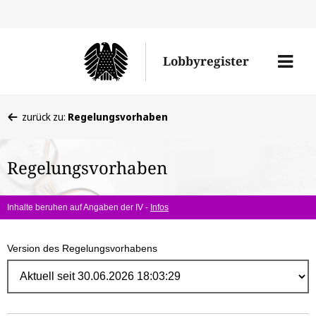
Direk
zum
Men
Lobbyregister
Inhal
öffne
Sie
zurück zu:
Regelungsvorhaben
befinden
sich
Regelungsvorhaben
hier:
Inhalte beruhen auf Angaben der IV -
Infos
Version des Regelungsvorhabens