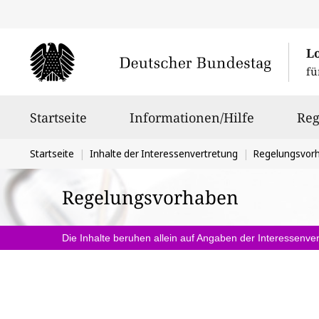
L
fü
Hauptnavigation
Startseite
Informationen/Hilfe
Reg
Sie
Startseite
Inhalte der Interessenvertretung
Regelungsvor
befinden
Regelungsvorhaben
sich
hier:
Die Inhalte beruhen allein auf Angaben der Interessenver