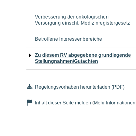
Navigation
Verbesserung der onkologischen
Versorgung einschl. Medizinregistergesetz
für
Betroffene Interessenbereiche
den
Zu diesem RV abgegebene grundlegende
Seiteninhalt
Stellungnahmen/Gutachten
Regelungsvorhaben herunterladen (PDF)
Inhalt dieser Seite melden
(
Mehr Informationen