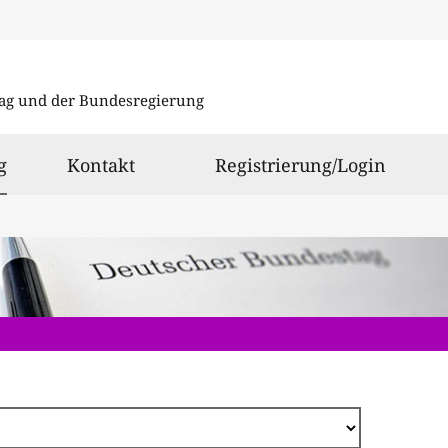
Direkt
zum
ag und der Bundesregierung
Inhalt
ausgewählt
g
Kontakt
Registrierung/Login