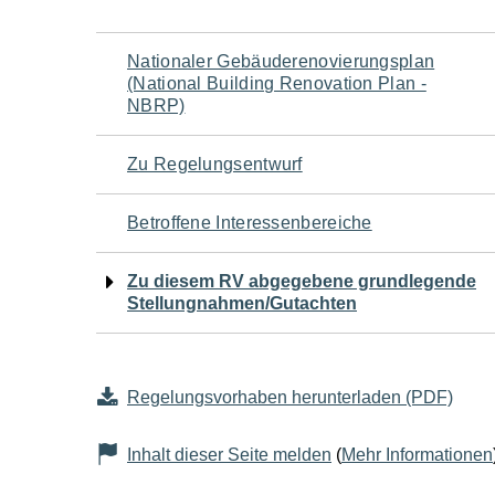
Navigation
Nationaler Gebäuderenovierungsplan
(National Building Renovation Plan -
für
NBRP)
den
Zu Regelungsentwurf
Seiteninhalt
Betroffene Interessenbereiche
Zu diesem RV abgegebene grundlegende
Stellungnahmen/Gutachten
Regelungsvorhaben herunterladen (PDF)
Inhalt dieser Seite melden
(
Mehr Informationen