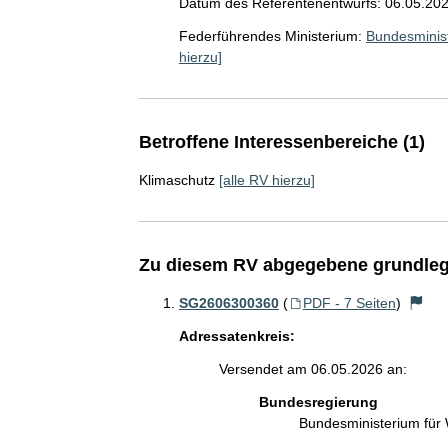
Datum des Referentenentwurfs: 06.05.20
Federführendes Ministerium:
Bundesminist
hierzu]
Betroffene Interessenbereiche (1)
Klimaschutz
[alle RV hierzu]
Zu diesem RV abgegebene grundleg
SG2606300360
(
PDF - 7 Seiten
)
Adressatenkreis:
Versendet am 06.05.2026 an:
Bundesregierung
Bundesministerium für