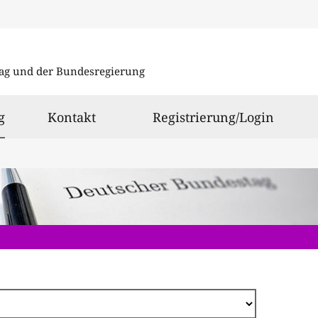
Direkt
zum
ag und der Bundesregierung
Inhalt
ausgewählt
g
Kontakt
Registrierung/Login