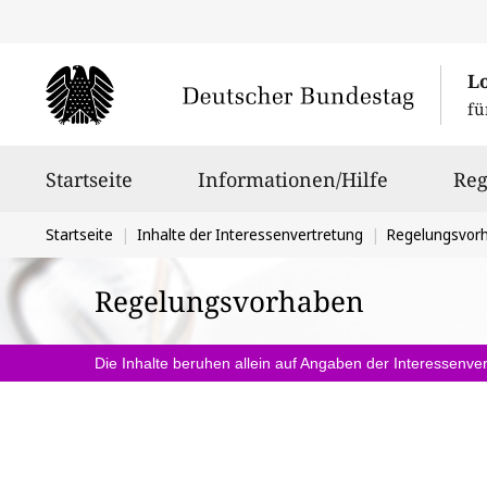
L
fü
Hauptnavigation
Startseite
Informationen/Hilfe
Reg
Sie
Startseite
Inhalte der Interessenvertretung
Regelungsvor
befinden
Regelungsvorhaben
sich
hier:
Die Inhalte beruhen allein auf Angaben der Interessenver