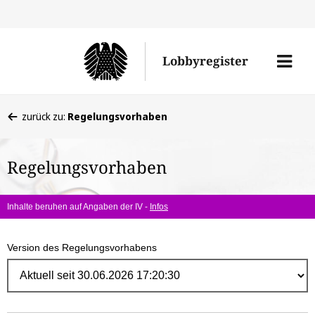
Direk
zum
Men
Lobbyregister
Inhal
öffne
Sie
zurück zu:
Regelungsvorhaben
befinden
sich
Regelungsvorhaben
hier:
Inhalte beruhen auf Angaben der IV -
Infos
Version des Regelungsvorhabens