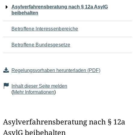
Navigation
Asylverfahrensberatung nach § 12a AsylG
beibehalten
für
den
Betroffene Interessenbereiche
Seiteninhalt
Betroffene Bundesgesetze
Regelungsvorhaben herunterladen (PDF)
Inhalt dieser Seite melden
(
Mehr Informationen
)
Asylverfahrensberatung nach § 12a
AsylG beibehalten