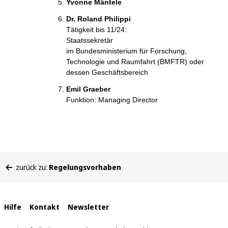
Yvonne Mäntele
Dr. Roland Philippi
Tätigkeit bis 11/24:
Staatssekretär
im Bundesministerium für Forschung,
Technologie und Raumfahrt (BMFTR) oder
dessen Geschäftsbereich
Emil Graeber
Funktion: Managing Director
Sie
zurück zu:
Regelungsvorhaben
befinden
sich
hier:
Interne
Hilfe
Kontakt
Newsletter
Links