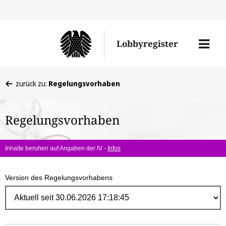
Direk
zum
Men
Lobbyregister
Inhal
öffne
Sie
zurück zu:
Regelungsvorhaben
befinden
sich
Regelungsvorhaben
hier:
Inhalte beruhen auf Angaben der IV -
Infos
Version des Regelungsvorhabens