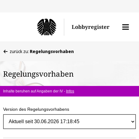
Direk
zum
Men
Lobbyregister
Inhal
öffne
Sie
zurück zu:
Regelungsvorhaben
befinden
sich
Regelungsvorhaben
hier:
Inhalte beruhen auf Angaben der IV -
Infos
Version des Regelungsvorhabens