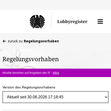
Direk
zum
Men
Lobbyregister
Inhal
öffne
Sie
zurück zu:
Regelungsvorhaben
befinden
sich
Regelungsvorhaben
hier:
Inhalte beruhen auf Angaben der IV -
Infos
Version des Regelungsvorhabens