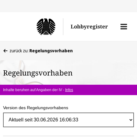
Direk
zum
Men
Lobbyregister
Inhal
öffne
Sie
zurück zu:
Regelungsvorhaben
befinden
sich
Regelungsvorhaben
hier:
Inhalte beruhen auf Angaben der IV -
Infos
Version des Regelungsvorhabens