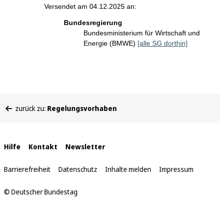
Versendet am 04.12.2025 an:
Bundesregierung
Bundesministerium für Wirtschaft und
Energie (BMWE)
[alle SG dorthin]
Sie
zurück zu:
Regelungsvorhaben
befinden
sich
hier:
Interne
Hilfe
Kontakt
Newsletter
Links
Barrierefreiheit
Datenschutz
Inhalte melden
Impressum
© Deutscher Bundestag