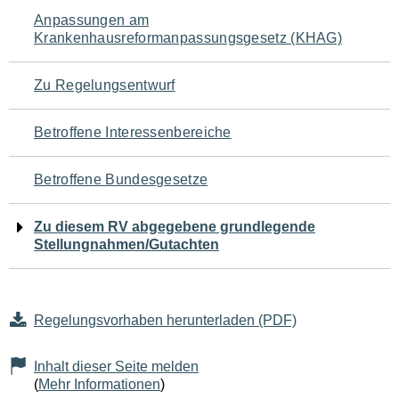
Navigation
Anpassungen am
Krankenhausreformanpassungsgesetz (KHAG)
für
den
Zu Regelungsentwurf
Seiteninhalt
Betroffene Interessenbereiche
Betroffene Bundesgesetze
Zu diesem RV abgegebene grundlegende
Stellungnahmen/Gutachten
Regelungsvorhaben herunterladen (PDF)
Inhalt dieser Seite melden
(
Mehr Informationen
)