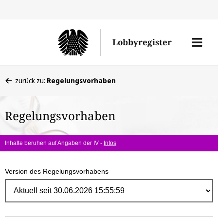
Direk
zum
Men
Lobbyregister
Inhal
öffne
Sie
zurück zu:
Regelungsvorhaben
befinden
sich
Regelungsvorhaben
hier:
Inhalte beruhen auf Angaben der IV -
Infos
Version des Regelungsvorhabens