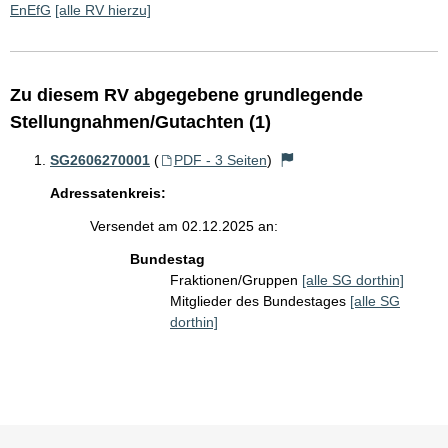
EnEfG
[alle RV hierzu]
Zu diesem RV abgegebene grundlegende
Stellungnahmen/Gutachten (1)
SG2606270001
(
PDF - 3 Seiten
)
Adressatenkreis:
Versendet am 02.12.2025 an:
Bundestag
Fraktionen/Gruppen
[alle SG dorthin]
Mitglieder des Bundestages
[alle SG
dorthin]
Sie