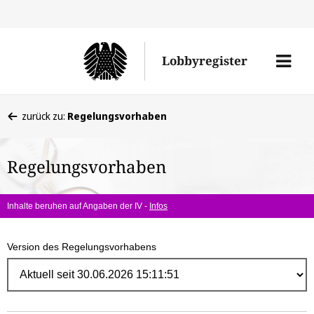
Direk
zum
Men
Lobbyregister
Inhal
öffne
Sie
zurück zu:
Regelungsvorhaben
befinden
sich
Regelungsvorhaben
hier:
Inhalte beruhen auf Angaben der IV -
Infos
Version des Regelungsvorhabens