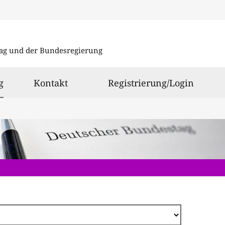
Direkt
zum
ag und der Bundesregierung
Inhalt
ausgewählt
g
Kontakt
Registrierung/Login