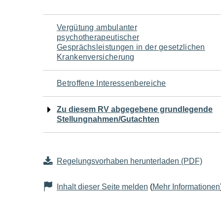
Navigation
Vergütung ambulanter
psychotherapeutischer
für
Gesprächsleistungen in der gesetzlichen
Krankenversicherung
den
Betroffene Interessenbereiche
Seiteninhalt
Zu diesem RV abgegebene grundlegende
Stellungnahmen/Gutachten
Regelungsvorhaben herunterladen (PDF)
Inhalt dieser Seite melden
(
Mehr Informationen