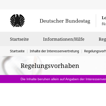
L
fü
Hauptnavigation
Startseite
Informationen/Hilfe
Reg
Sie
Startseite
Inhalte der Interessenvertretung
Regelungsvor
befinden
Regelungsvorhaben
sich
hier:
Die Inhalte beruhen allein auf Angaben der Interessenver