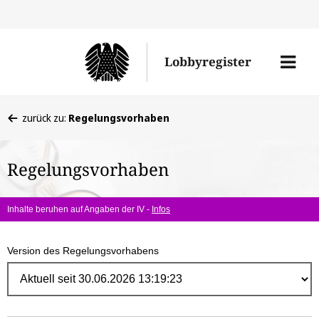
Direk
zum
Men
Lobbyregister
Inhal
öffne
Sie
zurück zu:
Regelungsvorhaben
befinden
sich
Regelungsvorhaben
hier:
Inhalte beruhen auf Angaben der IV -
Infos
Version des Regelungsvorhabens