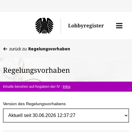
Direk
zum
Men
Lobbyregister
Inhal
öffne
Sie
zurück zu:
Regelungsvorhaben
befinden
sich
Regelungsvorhaben
hier:
Inhalte beruhen auf Angaben der IV -
Infos
Version des Regelungsvorhabens