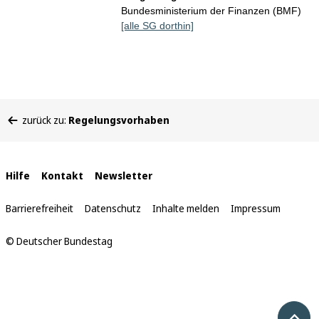
Bundesministerium der Finanzen (BMF)
[alle SG dorthin]
Sie
zurück zu:
Regelungsvorhaben
befinden
sich
hier:
Interne
Hilfe
Kontakt
Newsletter
Links
Barrierefreiheit
Datenschutz
Inhalte melden
Impressum
© Deutscher Bundestag
Nach