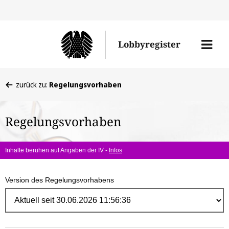
Direk
zum
Men
Lobbyregister
Inhal
öffne
Sie
zurück zu:
Regelungsvorhaben
befinden
sich
Regelungsvorhaben
hier:
Inhalte beruhen auf Angaben der IV -
Infos
Version des Regelungsvorhabens