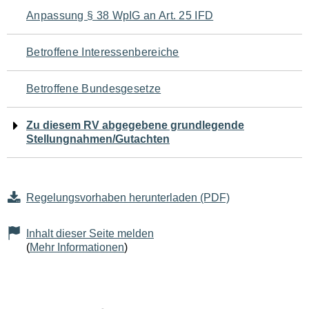
Navigation
Anpassung § 38 WpIG an Art. 25 IFD
für
Betroffene Interessenbereiche
den
Betroffene Bundesgesetze
Seiteninhalt
Zu diesem RV abgegebene grundlegende
Stellungnahmen/Gutachten
Regelungsvorhaben herunterladen (PDF)
Inhalt dieser Seite melden
(
Mehr Informationen
)