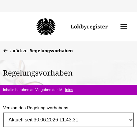
Direk
zum
Men
Lobbyregister
Inhal
öffne
Sie
zurück zu:
Regelungsvorhaben
befinden
sich
Regelungsvorhaben
hier:
Inhalte beruhen auf Angaben der IV -
Infos
Version des Regelungsvorhabens