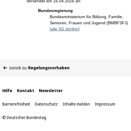
Versendet am 16.04.2026 an:
Bundesregierung
Bundesministerium für Bildung, Familie,
Senioren, Frauen und Jugend (BMBFSFJ)
[alle SG dorthin]
Sie
zurück zu:
Regelungsvorhaben
befinden
sich
hier:
Interne
Hilfe
Kontakt
Newsletter
Links
Barrierefreiheit
Datenschutz
Inhalte melden
Impressum
© Deutscher Bundestag