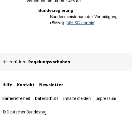
Versendet am 04.06.2026 an:
Bundesregierung
Bundesministerium der Verteidigung
(BMVg)
[alle SG dorthin]
Sie
zurück zu:
Regelungsvorhaben
befinden
sich
hier:
Interne
Hilfe
Kontakt
Newsletter
Links
Barrierefreiheit
Datenschutz
Inhalte melden
Impressum
© Deutscher Bundestag