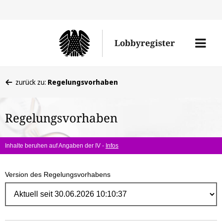
Direk
zum
Men
Lobbyregister
Inhal
öffne
Sie
zurück zu:
Regelungsvorhaben
befinden
sich
Regelungsvorhaben
hier:
Inhalte beruhen auf Angaben der IV -
Infos
Version des Regelungsvorhabens