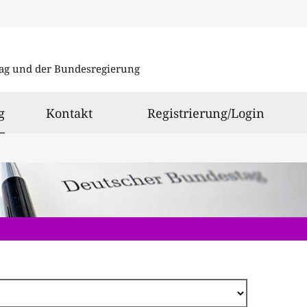
Direkt
zum
ag und der Bundesregierung
Inhalt
ausgewählt
g
Kontakt
Registrierung/Login