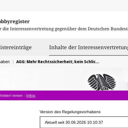
obbyregister
r die Interessenvertretung gegenüber dem
Deutschen Bundest
istereinträge
Inhalte der Interessenvertretun
haben
AGG: Mehr Rechtssicherheit; kein Schlichtungszwang für Arbeitgeber; Erhalt der Unabhängigkeit der Antidiskriminierungsstelle des Bundes
treter/-innen -
Infos
.
Version des Regelungsvorhabens