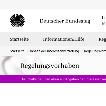
L
fü
Hauptnavigation
Startseite
Informationen/Hilfe
Reg
Sie
Startseite
Inhalte der Interessenvertretung
Regelungsvor
befinden
Regelungsvorhaben
sich
hier:
Die Inhalte beruhen allein auf Angaben der Interessenver