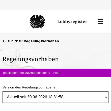
Direk
zum
Men
Lobbyregister
Inhal
öffne
Sie
zurück zu:
Regelungsvorhaben
befinden
sich
Regelungsvorhaben
hier:
Inhalte beruhen auf Angaben der IV -
Infos
Version des Regelungsvorhabens