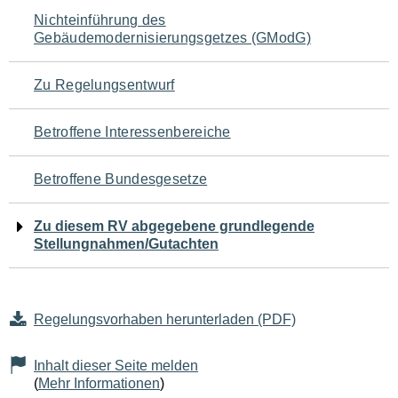
Navigation
Nichteinführung des
Gebäudemodernisierungsgetzes (GModG)
für
den
Zu Regelungsentwurf
Seiteninhalt
Betroffene Interessenbereiche
Betroffene Bundesgesetze
Zu diesem RV abgegebene grundlegende
Stellungnahmen/Gutachten
Regelungsvorhaben herunterladen (PDF)
Inhalt dieser Seite melden
(
Mehr Informationen
)