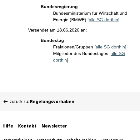
Bundesregierung
Bundesministerium für Wirtschaft und
Energie (BMWE)
[alle SG dorthin]
Versendet am 18.06.2026 an:
Bundestag
Fraktionen/Gruppen
[alle SG dorthin]
Mitglieder des Bundestages
[alle SG
dorthin]
Sie
zurück zu:
Regelungsvorhaben
befinden
sich
hier:
Interne
Hilfe
Kontakt
Newsletter
Links