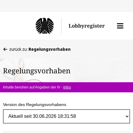
Direk
zum
Men
Lobbyregister
Inhal
öffne
Sie
zurück zu:
Regelungsvorhaben
befinden
sich
Regelungsvorhaben
hier:
Inhalte beruhen auf Angaben der IV -
Infos
Version des Regelungsvorhabens