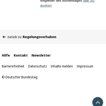
Mitglieder des Bundestages
[alle SG
dorthin]
Sie
zurück zu:
Regelungsvorhaben
befinden
sich
hier:
Interne
Hilfe
Kontakt
Newsletter
Links
Barrierefreiheit
Datenschutz
Inhalte melden
Impressum
© Deutscher Bundestag
Nach