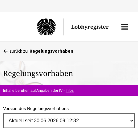
Direk
zum
Men
Lobbyregister
Inhal
öffne
Sie
zurück zu:
Regelungsvorhaben
befinden
sich
Regelungsvorhaben
hier:
Inhalte beruhen auf Angaben der IV -
Infos
Version des Regelungsvorhabens