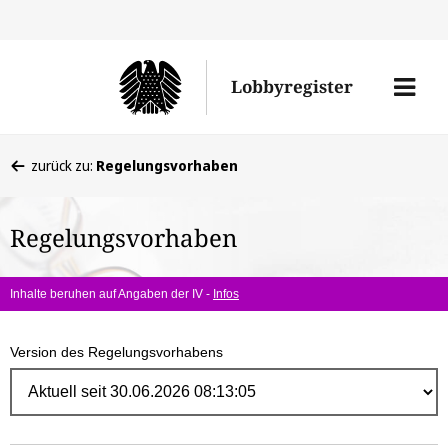
Direk
zum
Men
Lobbyregister
Inhal
öffne
Sie
zurück zu:
Regelungsvorhaben
befinden
sich
Regelungsvorhaben
hier:
Inhalte beruhen auf Angaben der IV -
Infos
Version des Regelungsvorhabens