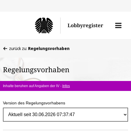
Direk
zum
Men
Lobbyregister
Inhal
öffne
Sie
zurück zu:
Regelungsvorhaben
befinden
sich
Regelungsvorhaben
hier:
Inhalte beruhen auf Angaben der IV -
Infos
Version des Regelungsvorhabens