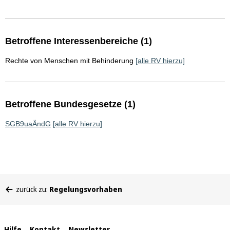
Betroffene Interessenbereiche (1)
Rechte von Menschen mit Behinderung
[alle RV hierzu]
Betroffene Bundesgesetze (1)
SGB9uaÄndG
[alle RV hierzu]
Sie
zurück zu:
Regelungsvorhaben
befinden
sich
hier:
Hilfe
Kontakt
Newsletter