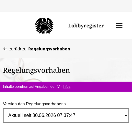
Direk
zum
Men
Lobbyregister
Inhal
öffne
Sie
zurück zu:
Regelungsvorhaben
befinden
sich
Regelungsvorhaben
hier:
Inhalte beruhen auf Angaben der IV -
Infos
Version des Regelungsvorhabens