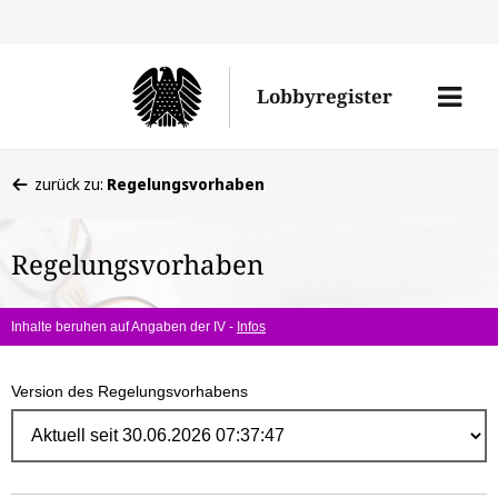
Direk
zum
Men
Lobbyregister
Inhal
öffne
Sie
zurück zu:
Regelungsvorhaben
befinden
sich
Regelungsvorhaben
hier:
Inhalte beruhen auf Angaben der IV -
Infos
Version des Regelungsvorhabens