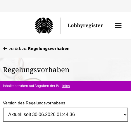
Direk
zum
Men
Lobbyregister
Inhal
öffne
Sie
zurück zu:
Regelungsvorhaben
befinden
sich
Regelungsvorhaben
hier:
Inhalte beruhen auf Angaben der IV -
Infos
Version des Regelungsvorhabens