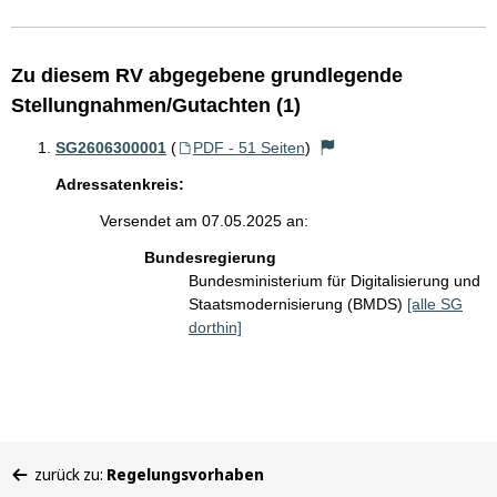
Zu diesem RV abgegebene grundlegende
Stellungnahmen/Gutachten (1)
SG2606300001
(
PDF - 51 Seiten
)
Adressatenkreis:
Versendet am 07.05.2025 an:
Bundesregierung
Bundesministerium für Digitalisierung und
Staatsmodernisierung (BMDS)
[alle SG
dorthin]
Sie
zurück zu:
Regelungsvorhaben
befinden