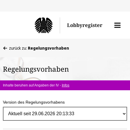
Direk
zum
Men
Lobbyregister
Inhal
öffne
Sie
zurück zu:
Regelungsvorhaben
befinden
sich
Regelungsvorhaben
hier:
Inhalte beruhen auf Angaben der IV -
Infos
Version des Regelungsvorhabens