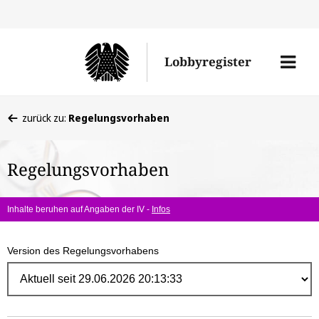
Direk
zum
Men
Lobbyregister
Inhal
öffne
Sie
zurück zu:
Regelungsvorhaben
befinden
sich
Regelungsvorhaben
hier:
Inhalte beruhen auf Angaben der IV -
Infos
Version des Regelungsvorhabens