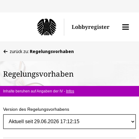
Direk
zum
Men
Lobbyregister
Inhal
öffne
Sie
zurück zu:
Regelungsvorhaben
befinden
sich
Regelungsvorhaben
hier:
Inhalte beruhen auf Angaben der IV -
Infos
Version des Regelungsvorhabens