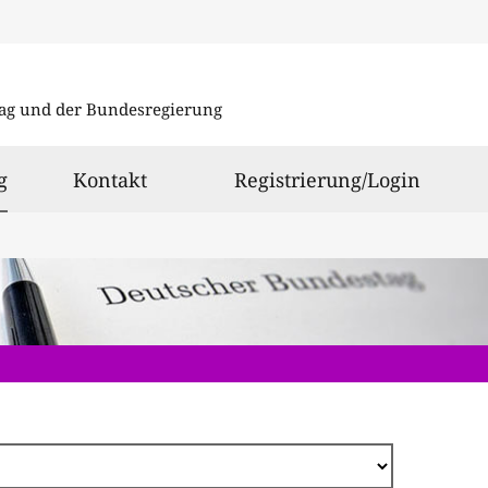
Direkt
zum
ag und der Bundesregierung
Inhalt
ausgewählt
g
Kontakt
Registrierung/Login