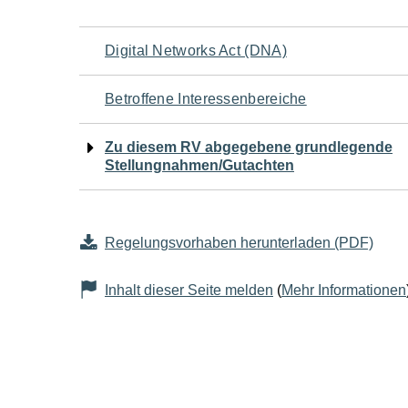
Navigation
Digital Networks Act (DNA)
für
Betroffene Interessenbereiche
den
Zu diesem RV abgegebene grundlegende
Stellungnahmen/Gutachten
Seiteninhalt
Regelungsvorhaben herunterladen (PDF)
Inhalt dieser Seite melden
(
Mehr Informationen