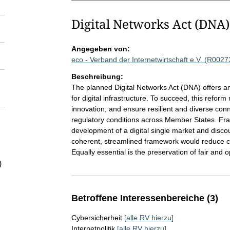
Digital Networks Act (DNA)
Angegeben von:
eco - Verband der Internetwirtschaft e.V. (R0027
Beschreibung:
The planned Digital Networks Act (DNA) offers a
for digital infrastructure. To succeed, this refo
innovation, and ensure resilient and diverse conn
regulatory conditions across Member States. Fr
development of a digital single market and disco
coherent, streamlined framework would reduce co
Equally essential is the preservation of fair and 
)
Betroffene Interessenbereiche (3)
Cybersicherheit
[alle RV hierzu]
Internetpolitik
[alle RV hierzu]