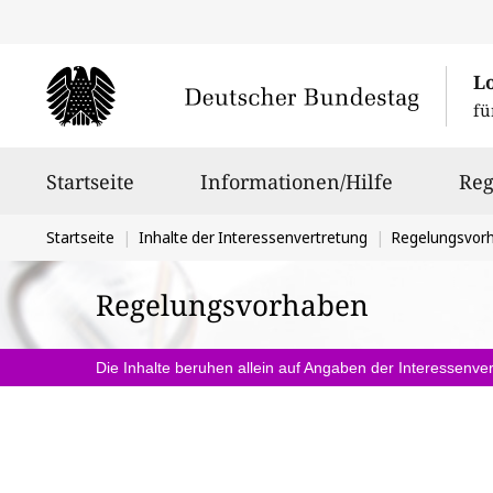
L
fü
Hauptnavigation
Startseite
Informationen/Hilfe
Reg
Sie
Startseite
Inhalte der Interessenvertretung
Regelungsvor
befinden
Regelungsvorhaben
sich
hier:
Die Inhalte beruhen allein auf Angaben der Interessenver