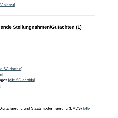
RV hierzu]
ende Stellungnahmen/Gutachten (1)
lle SG dorthin]
n]
tages
[alle SG dorthin]
]
Digitalisierung und Staatsmodernisierung (BMDS)
[alle