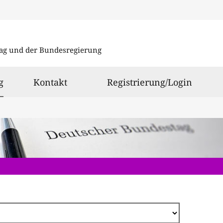
Direkt
zum
ag und der Bundesregierung
Inhalt
ausgewählt
g
Kontakt
Registrierung/Login