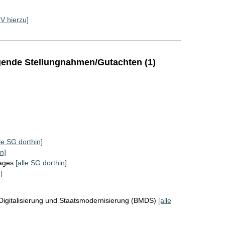
RV hierzu]
ende Stellungnahmen/Gutachten (1)
lle SG dorthin]
n]
tages
[alle SG dorthin]
]
Digitalisierung und Staatsmodernisierung (BMDS)
[alle