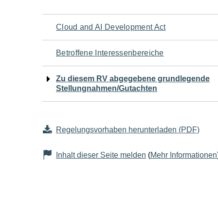
Navigation
Cloud and AI Development Act
für
Betroffene Interessenbereiche
den
Zu diesem RV abgegebene grundlegende
Stellungnahmen/Gutachten
Seiteninhalt
Regelungsvorhaben herunterladen (PDF)
Inhalt dieser Seite melden
(
Mehr Informationen