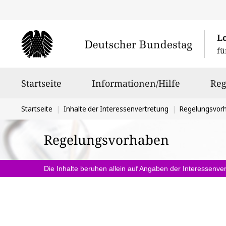
L
fü
Hauptnavigation
Startseite
Informationen/Hilfe
Reg
Sie
Startseite
Inhalte der Interessenvertretung
Regelungsvor
befinden
Regelungsvorhaben
sich
hier:
Die Inhalte beruhen allein auf Angaben der Interessenver