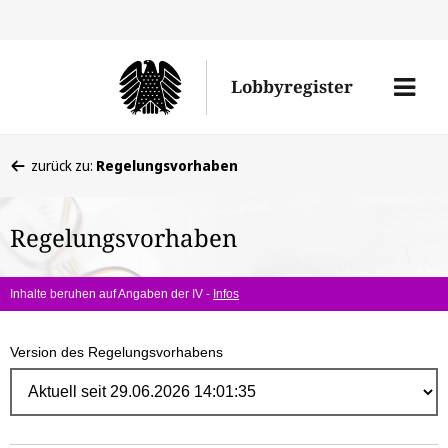
Direk
zum
Men
Lobbyregister
Inhal
öffne
Sie
zurück zu:
Regelungsvorhaben
befinden
sich
Regelungsvorhaben
hier:
Inhalte beruhen auf Angaben der IV -
Infos
Version des Regelungsvorhabens