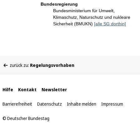
Bundesregierung
Bundesministerium für Umwelt,
Klimaschutz, Naturschutz und nukleare
Sicherheit (BMUKN)
[alle SG dorthin]
Sie
zurück zu:
Regelungsvorhaben
befinden
sich
hier:
Interne
Hilfe
Kontakt
Newsletter
Links
Barrierefreiheit
Datenschutz
Inhalte melden
Impressum
© Deutscher Bundestag