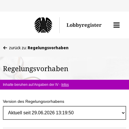
Direk
zum
Men
Lobbyregister
Inhal
öffne
Sie
zurück zu:
Regelungsvorhaben
befinden
sich
Regelungsvorhaben
hier:
Inhalte beruhen auf Angaben der IV -
Infos
Version des Regelungsvorhabens