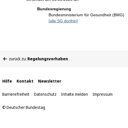
Bundesregierung
Bundesministerium für Gesundheit (BMG)
[alle SG dorthin]
Sie
zurück zu:
Regelungsvorhaben
befinden
sich
hier:
Interne
Hilfe
Kontakt
Newsletter
Links
Barrierefreiheit
Datenschutz
Inhalte melden
Impressum
© Deutscher Bundestag