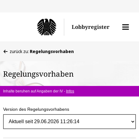
Direk
zum
Men
Lobbyregister
Inhal
öffne
Sie
zurück zu:
Regelungsvorhaben
befinden
sich
Regelungsvorhaben
hier:
Inhalte beruhen auf Angaben der IV -
Infos
Version des Regelungsvorhabens