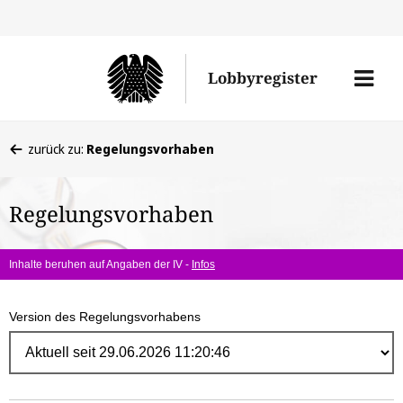
Direk
zum
Men
Lobbyregister
Inhal
öffne
Sie
zurück zu:
Regelungsvorhaben
befinden
sich
Regelungsvorhaben
hier:
Inhalte beruhen auf Angaben der IV -
Infos
Version des Regelungsvorhabens