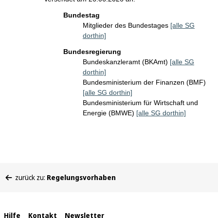
Bundestag
Mitglieder des Bundestages
[alle SG
dorthin]
Bundesregierung
Bundeskanzleramt (BKAmt)
[alle SG
dorthin]
Bundesministerium der Finanzen (BMF)
[alle SG dorthin]
Bundesministerium für Wirtschaft und
Energie (BMWE)
[alle SG dorthin]
Sie
zurück zu:
Regelungsvorhaben
befinden
sich
hier:
Interne
Hilfe
Kontakt
Newsletter