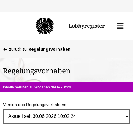
Direk
zum
Men
Lobbyregister
Inhal
öffne
Sie
zurück zu:
Regelungsvorhaben
befinden
sich
Regelungsvorhaben
hier:
Inhalte beruhen auf Angaben der IV -
Infos
Version des Regelungsvorhabens